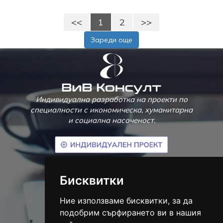
<<
1
2
>>
Зареди още
Индивидуална разработка на проекти по
специалности с икономическа, хуманитарна
и социална насоченост.
гр. Велико Търново
Бисквитки
тел.:
(+359) 895 867 745
info@vivconsult.com
Ние използваме бисквитки, за да
Социални мрежи
подобрим сърфирането ви в нашия