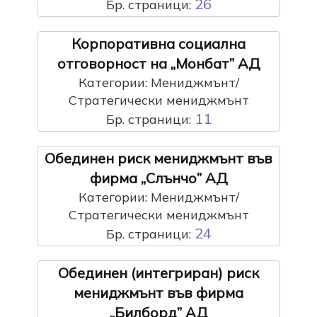
26
Бр. страници:
Корпоративна социална
отговорност на „Монбат” АД
Категории: Мениджмънт/
Стратегически мениджмънт
11
Бр. страници:
Oбединен риск мениджмънт във
фирма „Слънчо” АД
Категории: Мениджмънт/
Стратегически мениджмънт
24
Бр. страници:
Oбединен (интегриран) риск
мениджмънт във фирма
„Билборд” АД