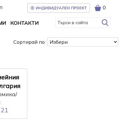
m
0
МИ
КОНТАКТИ
Сортирай по:
мейния
ългария
омика/
с
21
: