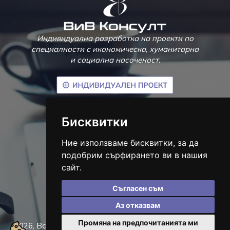
Индивидуална разработка на проекти по
специалности с икономическа, хуманитарна
и социална насоченост.
гр. Велико Търново
Бисквитки
тел.:
(+359) 895 867 745
info@vivconsult.com
Ние използваме бисквитки, за да
Социални мрежи
подобрим сърфирането ви в нашия
сайт.
Съгласен съм
Работно време
Понеделник - Петък 09:00 - 18:00
Аз отказвам
Събота и Неделя - Почивни
Промяна на предпочитанията ми
2026, Всички права запазени.
Политика за защита на