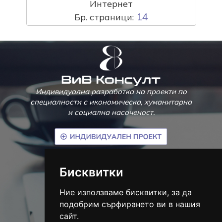
Интернет
14
Бр. страници:
Индивидуална разработка на проекти по
специалности с икономическа, хуманитарна
и социална насоченост.
гр. Велико Търново
Бисквитки
тел.:
(+359) 895 867 745
info@vivconsult.com
Ние използваме бисквитки, за да
Социални мрежи
подобрим сърфирането ви в нашия
сайт.