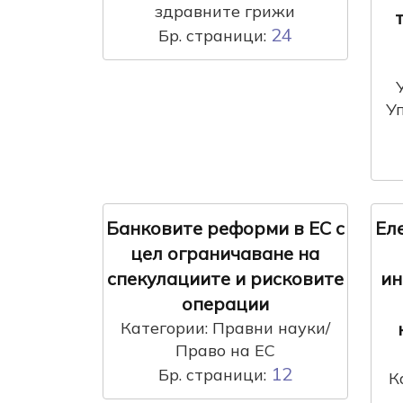
здравните грижи
24
Бр. страници:
У
Банковите реформи в ЕС с
Ел
цел ограничаване на
спекулациите и рисковите
ин
операции
Категории: Правни науки/
Право на ЕС
12
Бр. страници:
К