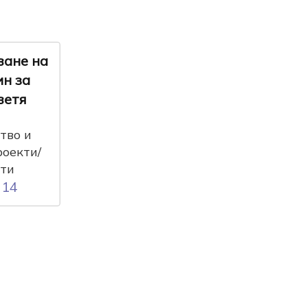
ване на
н за
ветя
тво и
роекти/
кти
14
: