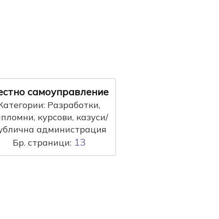
естно самоуправление
Категории: Разработки,
пломни, курсови, казуси/
ублична администрация
13
Бр. страници: