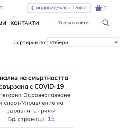
m
0
МИ
КОНТАКТИ
Сортирай по:
нализ на смъртността
свързана с COVID-19
тегории: Здравеопазване
и спорт/Управление на
здравните грижи
15
Бр. страници: