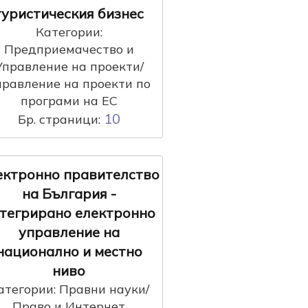
туристическия бизнес
Категории:
Предприемачество и
Управление на проекти/
правление на проекти по
програми на ЕС
10
Бр. страници:
ектронно правителство
на България -
тегрирано електронно
управление на
национално и местно
ниво
атегории: Правни науки/
Право и Интернет