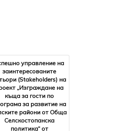
спешно управление на
заинтересованите
тьори (Stakeholders) на
роект „Изграждане на
къща за гости по
ограма за развитие на
лските райони от Обща
Селскостопанска
политика“ от