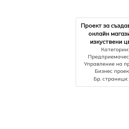
Проект за създа
онлайн магази
изкуствени ц
Категории:
Предприемачес
Управление на п
Бизнес прое
Бр. страници