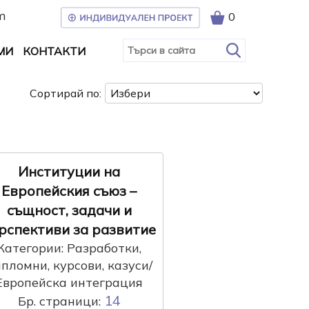
m
0
МИ
КОНТАКТИ
Сортирай по:
Институции на
Европейския съюз –
същност, задачи и
рспективи за развитие
Категории: Разработки,
пломни, курсови, казуси/
Европейска интеграция
14
Бр. страници: