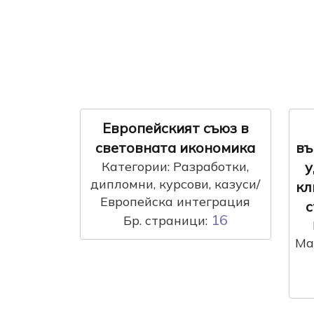
Европейският съюз в
световната икономика
въ
Категории: Разработки,
у
дипломни, курсови, казуси/
кл
Европейска интеграция
с
16
Бр. страници:
Ма