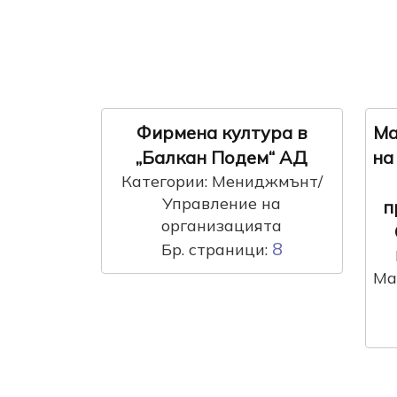
Фирмена култура в
Ма
„Балкан Подем“ АД
на
Категории: Мениджмънт/
Управление на
п
организацията
8
Бр. страници:
Ма