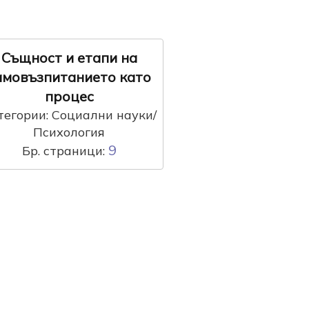
Същност и етапи на
амовъзпитанието като
процес
тегории: Социални науки/
Психология
9
Бр. страници: