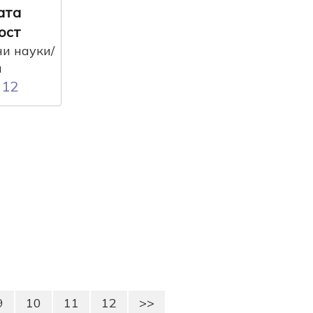
ата
ост
и науки/
я
12
:
9
10
11
12
>>