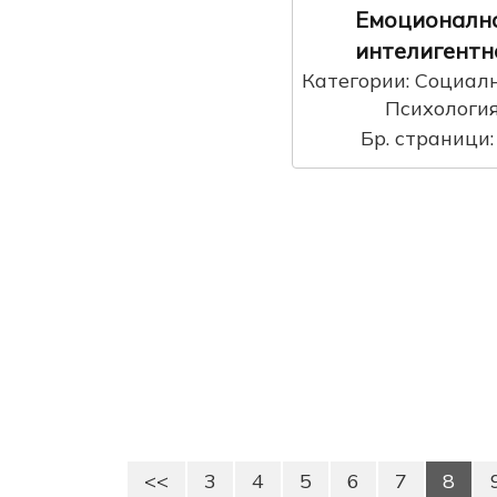
Емоционалн
интелигентн
Категории: Социалн
Психологи
Бр. страници
<<
3
4
5
6
7
8